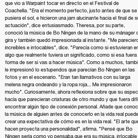
que vio a Warpaint tocar en directo en el Festival de 
Coachella. "Era el momento perfecto, justo antes de que se 
pusiera el sol, e hicieron una jam alucinante hacia el final de su
actuación", dice entusiasmado. Theresa, por su parte, 
conoció la música de Bo Ningen de la mano de su mánager d
gira y también quedó impresionada al instante. "Me pareciero
increíbles e intocables", dice. "Parecía como si estuvieran en
algo que realmente tuviera un significado, como si esa fuera l
forma de ser si vas a hacer música". Como a muchos, tambi
le impresionó lo estupendos que parecían Bo Ningen en las 
fotos y en el escenario. "Eran tan llamativos con su larga 
melena negra ondeando y la ropa roja... Me impresionaron 
mucho". Curiosamente, ahora reflexiona sobre que su aspec
hacía que parecieran criaturas de otro mundo y que fuera difíc
encontrar algún tipo de conexión personal. Añade que conoce
la música de alguien antes de conocerlo en la vida real puede
crear una expectativa de cómo es en la vida real. "El arte que
hacen proyecta una personalidad", afirma. "Pensé que Bo 
Ningen sería como yo pensaba que era su música, intocable 