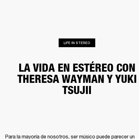
SOLUCIONES EMPRESARIALES
MEMB
TAVOCES
AURICULARES
BATERÍAS
BACKSTAGE
MARSHALL RECORDS
HEN
LIFE IN STEREO
LA VIDA EN ESTÉREO CON
THERESA WAYMAN Y YUKI
TSUJII
Para la mayoría de nosotros, ser músico puede parecer un 