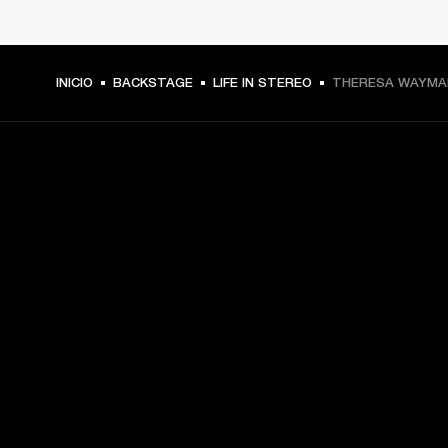
INICIO
BACKSTAGE
LIFE IN STEREO
THERESA WAYMAN
TU PASE A PRIMERA FILA
Regístrate y consigue:
10 % de descuento en tu primera compra en 
marshall.com. Consulta las exclusiones 
aquí
.
Alertas sobre lanzamientos de productos, ofertas 
personalizadas y eventos 