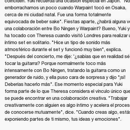
coinciden. Yuki recuerda una ocasión especial en Japón. "No
emborrachamos un poco cuando Warpaint tocó en Osaka, 
cerca de mi ciudad natal. Fue una forma totalmente 
equivocada de beber sake". Fiestas aparte, ¿habrá alguna v
una colaboración entre Bo Ningen y Warpaint? Bueno, Yuki y
ha tocado con Theresa cuando visitó Londres para realizar u
íntimo set en solitario. "Hice un tipo de sonido más 
atmosférico durante el set y funcionó muy bien", explica. 
"Después del concierto, me dije: '¿sabías que en realidad sé 
tocar la guitarra? Porque normalmente toco más 
intensamente con Bo Ningen, tratando la guitarra como un 
generador de ruido, y ella puso cara de sorpresa y dijo "¡sí! 
Deberías hacerlo más". Ese momento especial para Yuki 
forma parte de lo que Theresa considera el vínculo único que
se puede encontrar en una colaboración creativa. "Trabajar 
creativamente con alguien es algo íntimo y acelera el proces
de conocerse mutuamente", dice. "Cuando creas algo, estás
exponiendo partes de ti mismo, tus ideas y emociones".