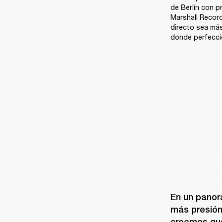
de Berlín con p
Marshall Record
directo sea más
donde perfeccio
En un panor
más presión
creemos que