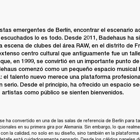
tistas emergentes de Berlín, encontrar el escenario 
r escuchados lo es todo. Desde 2011, 
Badehaus
 ha s
a escena de clubes del área RAW, en el distrito de Fri
tenso centro cultural que antiguamente fue un talle
y que, en 1999, se convirtió en un importante punto de 
adehaus comenzó como un pequeño espacio musical 
a: el talento nuevo merece una plataforma profesiona
n serio. Desde el principio, ha ofrecido un espacio seg
 artistas como público se sienten bienvenidos.
e ha convertido en una de las salas de referencia de Berlín para t
cionales en su primera gira por Alemania. Sin embargo, lo que realmen
on la calidad, no solo en su diseño, sino también en la plataforma 
detalle está cuidadosamente pensado. Desde los cálidos paneles de