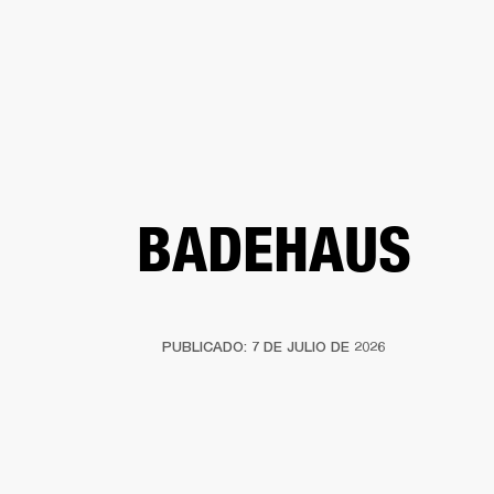
SOLUCIONES EMPRESARIALES
MEMBRESÍA
ENC
AURICULARES
BATERÍAS
BACKSTAGE
MARSHALL RECORDS
HENDRIX
SO
BADEHAUS
PUBLICADO: 7 DE JULIO DE 2026