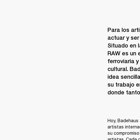
Para los ar
actuar y se
Situado en l
RAW es un ex
ferroviaria 
cultural. B
idea sencill
su trabajo e
donde tanto
Hoy, Badehaus s
artistas interna
su compromiso c
artistas. Cada 