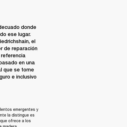
adecuado donde 
ido ese lugar. 
edrichshain, el 
r de reparación 
referencia 
basado en una 
l que se tome 
uro e inclusivo 
alentos emergentes y 
te la distingue es 
que ofrece a los 
 madera, 