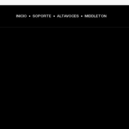
INICIO
SOPORTE
ALTAVOCES
MIDDLETON
TU PASE A PRIMERA FILA
Regístrate y consigue:
10 % de descuento en tu primera compra en 
marshall.com. Consulta las exclusiones 
aquí
.
Alertas sobre lanzamientos de productos, ofertas 
personalizadas y eventos 