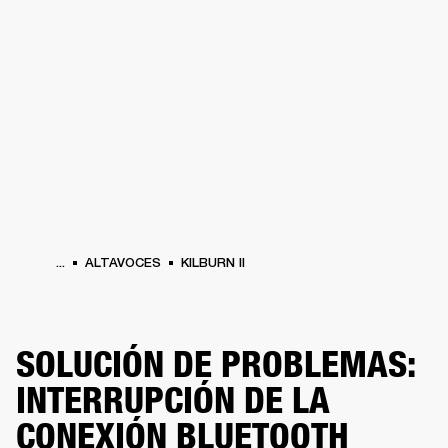
SOLUCIONES EMPRESARIALES
MEMB
TAVOCES
AURICULARES
BATERÍAS
ROPA
BACKSTAGE
MARSHALL RECO
...
ALTAVOCES
KILBURN II
SOLUCIÓN DE PROBLEMAS:
INTERRUPCIÓN DE LA
CONEXIÓN BLUETOOTH