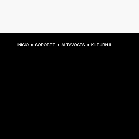
INICIO
SOPORTE
ALTAVOCES
KILBURN II
TU PASE A PRIMERA FILA
Regístrate y consigue:
10 % de descuento en tu primera compra en 
marshall.com. Consulta las exclusiones 
aquí
.