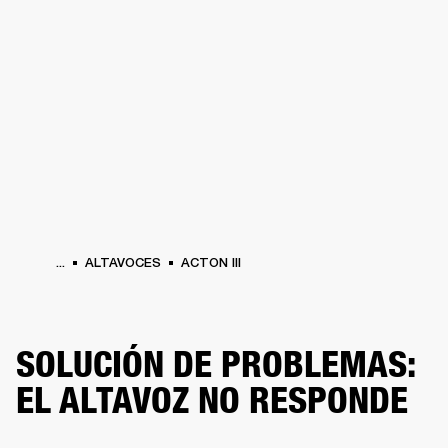
SOLUCIONES EMPRESARIALES
MEMB
TAVOCES
AURICULARES
BATERÍAS
ROPA
BACKSTAGE
MARSHALL RECO
...
ALTAVOCES
ACTON III
SOLUCIÓN DE PROBLEMAS:
EL ALTAVOZ NO RESPONDE