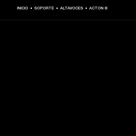
INICIO
SOPORTE
ALTAVOCES
ACTON III
TU PASE A PRIMERA FILA
Regístrate y consigue:
10 % de descuento en tu primera compra en 
marshall.com. Consulta las exclusiones 
aquí
.
Alertas sobre lanzamientos de productos, ofertas 
personalizadas y eventos 