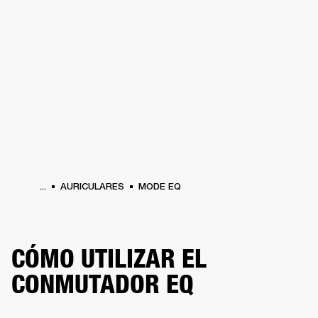
SOLUCIONES EMPRESARIALES
MEMB
TAVOCES
AURICULARES
BATERÍAS
ROPA
BACKSTAGE
MARSHALL RECO
...
AURICULARES
MODE EQ
CÓMO UTILIZAR EL
CONMUTADOR EQ