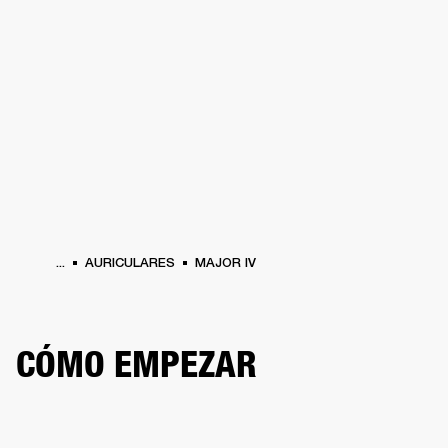
SOLUCIONES EMPRESARIALES
MEMB
TAVOCES
AURICULARES
BATERÍAS
ROPA
BACKSTAGE
MARSHALL RECO
...
AURICULARES
MAJOR IV
CÓMO EMPEZAR