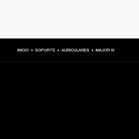
INICIO
SOPORTE
AURICULARES
MAJOR IV
TU PASE A PRIMERA FILA
Regístrate y consigue:
10 % de descuento en tu primera compra en 
marshall.com. Consulta las exclusiones 
aquí
.