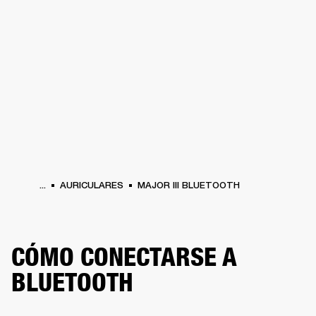
SOLUCIONES EMPRESARIALES
MEMB
TAVOCES
AURICULARES
BATERÍAS
ROPA
BACKSTAGE
MARSHALL RECO
...
AURICULARES
MAJOR III BLUETOOTH
CÓMO CONECTARSE A
BLUETOOTH