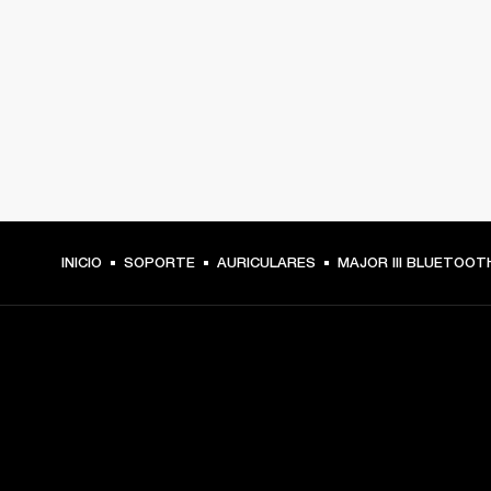
INICIO
SOPORTE
AURICULARES
MAJOR III BLUETOOT
TU PASE A PRIMERA FILA
Regístrate y consigue: