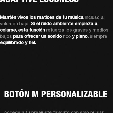
Mantén vivos los matices de tu música
 incluso a 
volumen bajo. 
Si el ruido ambiente empieza a 
colarse, esta función
 refuerza los graves y medios 
bajos 
para ofrecer un sonido
 rico 
y pleno, 
siempre 
equilibrado y fiel.
BOTÓN M PERSONALIZABLE
Accede a tu preajuste favorito con solo pulsar 