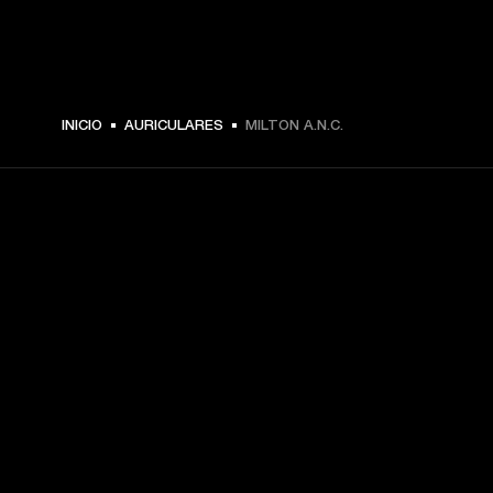
MEX$ 4,399 -
INICIO
AURICULARES
MILTON A.N.C.