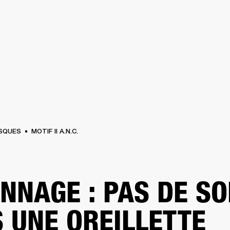
SOLUTIONS PROFESSIONNELLES
ADHÉSION
TROUVER UN 
BATTERIES
VÊTEMENTS
BACKSTAGE
MARSHALL RECORDS
ASSISTANC
SQUES
MOTIF II A.N.C.
NNAGE : PAS DE S
 UNE OREILLETTE