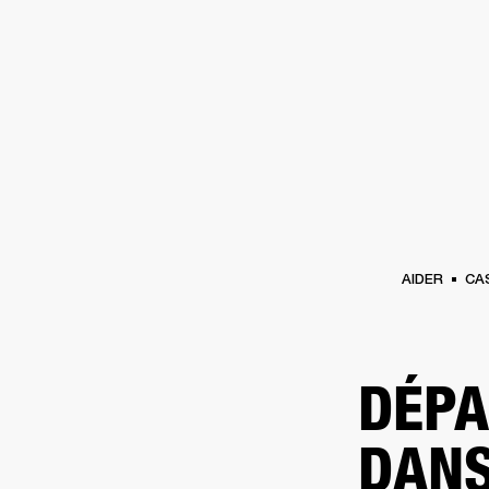
AMPLIS
ENCEINTES
CASQUES
Passer
au
chat
AIDER
CA
DÉPA
DANS