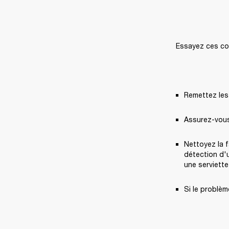
Essayez ces co
Remettez les 
Assurez-vous
Nettoyez la f
détection d'u
une serviette
Si le problèm