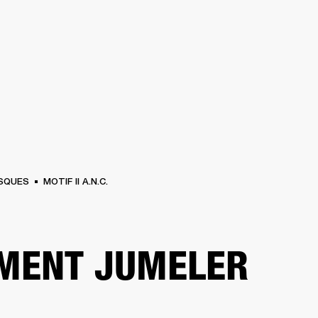
SOLUTIONS PROFESSIONNELLES
ADHÉSION
TROUVER UN 
BATTERIES
VÊTEMENTS
BACKSTAGE
MARSHALL RECORDS
ASSISTANC
SQUES
MOTIF II A.N.C.
MENT JUMELER