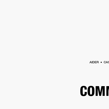
AMPLIS
ENCEINTES
CASQUES
Passer
au
chat
AIDER
CA
COM