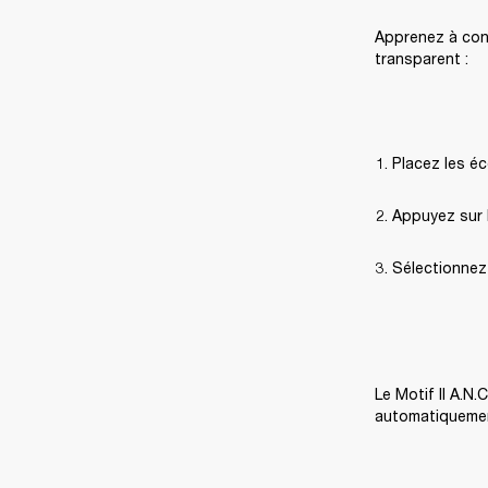
Apprenez à conn
transparent :
Placez les éc
Appuyez sur l
Sélectionnez 
Le Motif II A.N
automatiquement