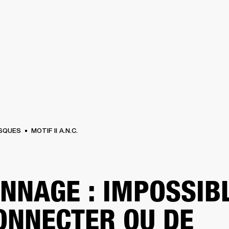
SOLUTIONS PROFESSIONNELLES
ADHÉSION
TROUVER UN 
BATTERIES
VÊTEMENTS
BACKSTAGE
MARSHALL RECORDS
ASSISTANC
SQUES
MOTIF II A.N.C.
NNAGE : IMPOSSIB
ONNECTER OU DE