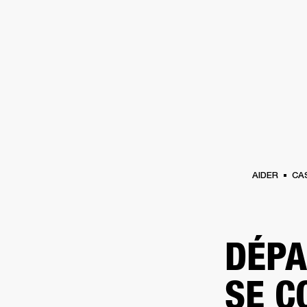
AMPLIS
ENCEINTES
CASQUES
Passer
au
chat
AIDER
CA
DÉPA
SE C