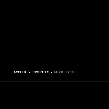
€ 299 -
ACCUEIL
ENCEINTES
MIDDLETON II