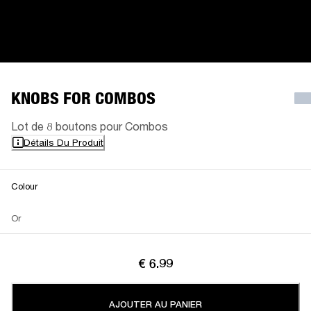
KNOBS FOR COMBOS
Lot de 8 boutons pour Combos
Détails Du Produit
Colour
Or
€ 6.99
AJOUTER AU PANIER