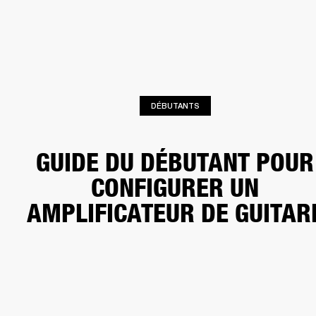
SOLUTIONS PROFESSIONNELLES
AD
EINTES
CASQUES
BATTERIES
VÊTEMENTS
BACKSTAGE
MARSHALL REC
DÉBUTANTS
GUIDE DU DÉBUTANT POUR
CONFIGURER UN
AMPLIFICATEUR DE GUITAR