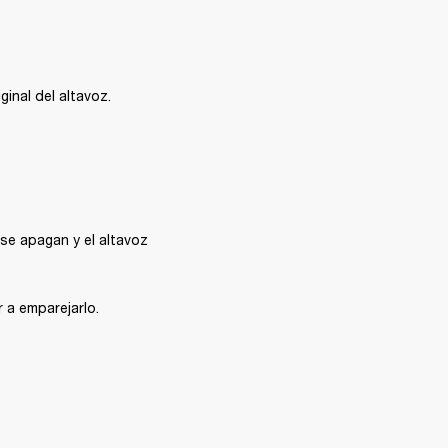
inal del altavoz. 
e apagan y el altavoz 
r a emparejarlo.