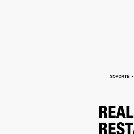
AMPLIFICADORES
ALTAVOCES
Omitir
al
chat
SOPORTE
REAL
REST