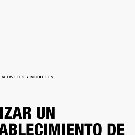
SOLUCIONES EMPRESARIALES
MEMBRESÍA
ENCUENTRA UN
AURICULARES
BATERÍAS
BACKSTAGE
MARSHALL RECORDS
SOPORTE
ALTAVOCES
MIDDLETON
IZAR UN
ABLECIMIENTO DE