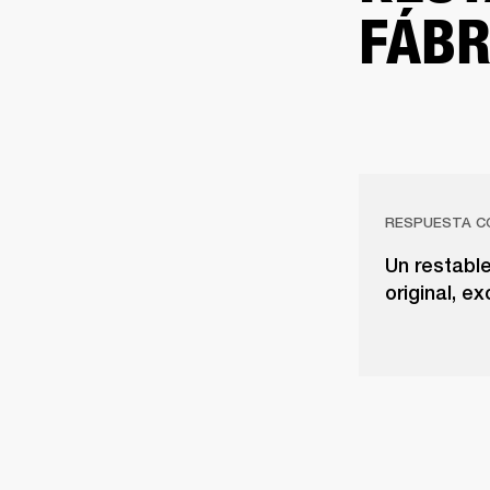
FÁBR
RESPUESTA C
Un restable
original, e