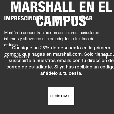
MARSHALL EN EL
SOLUCIONES EMPRESARIALES
MEMB
CAMPUS
IMPRESCINDIBLES PARA ESTUDIAR
ORES
ALTAVOCES
AURICULARES
BATERÍAS
BACKSTAGE
MARSHALL REC
Mantén la concentración con auriculares, auriculares
internos y altavoces que se adaptan a tu ritmo de
estudio.
Consigue un 25% de descuento en la primera
compra que hagas en marshall.com. Solo tienes q
20 ELEMENTOS
suscribirte a nuestros emails con tu dirección de
correo de estudiante. Si ya has recibido un código
añádelo a tu cesta.
REGÍSTRATE