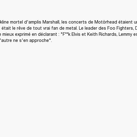
line mortel d'amplis Marshall, les concerts de Motörhead étaient u
tait le rêve de tout vrai fan de metal. Le leader des Foo Fighters, D
mieux exprimé en déclarant : "F**k Elvis et Keith Richards, Lemmy est
d'autre ne s'en approche".