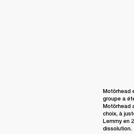
AMPLIS
ENCEINTES
CASQUES
Passer
au
chat
Motörhead es
groupe a été
Motörhead a 
choix, à jus
Lemmy en 201
dissolution.