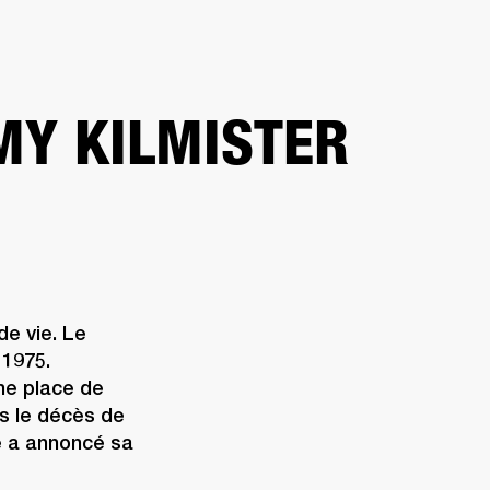
REVENDEUR
OUTLET
E
Y KILMISTER
e vie. Le 
1975. 
ne place de 
ès le décès de 
e a annoncé sa 