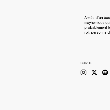
Armés d'un back
mayhemique qui é
probablement le 
roll, personne 
SUIVRE