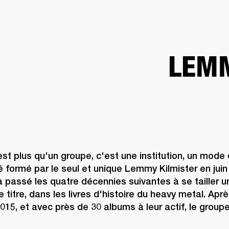
SOLUTIONS PROFESSIONNELLES
ADHÉSION
TROUVER UN 
BATTERIES
VÊTEMENTS
BACKSTAGE
MARSHALL RECORDS
ASSISTANC
LEMM
t plus qu'un groupe, c'est une institution, un mode d
 formé par le seul et unique Lemmy Kilmister en juin 
passé les quatre décennies suivantes à se tailler u
te titre, dans les livres d'histoire du heavy metal. Apr
5, et avec près de 30 albums à leur actif, le group