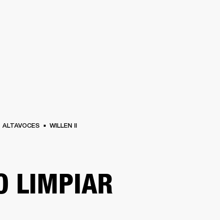
SOLUCIONES EMPRESARIALES
MEMBRESÍA
ENCUENTRA UN 
AURICULARES
BATERÍAS
ROPA
BACKSTAGE
MARSHALL RECORDS
SOPO
ALTAVOCES
WILLEN II
 LIMPIAR