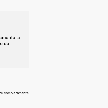
a
samente la
lo de
sté completamente 