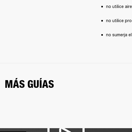
no utilice ai
no utilice pr
no sumerja el
MÁS GUÍAS