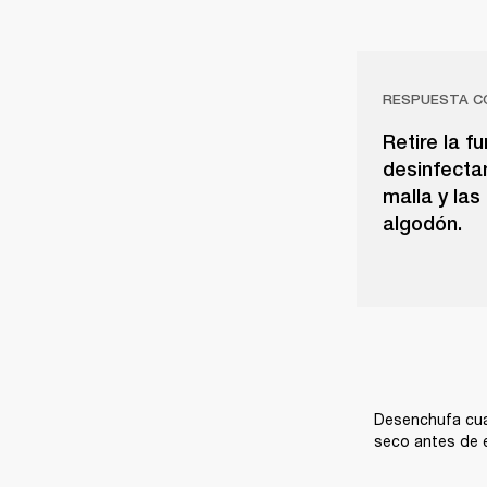
RESPUESTA C
Retire la f
desinfecta
malla y las
algodón.
Desenchufa cual
seco antes de e