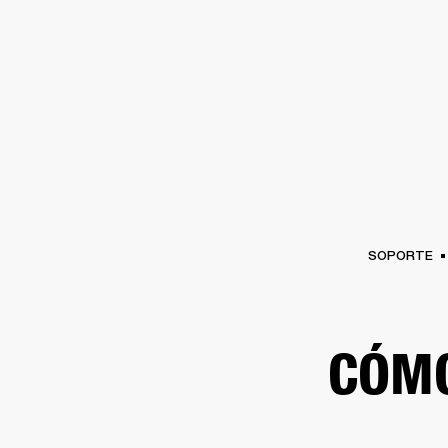
AMPLIFICADORES
ALTAVOCES
Omitir
al
chat
SOPORTE
CÓMO