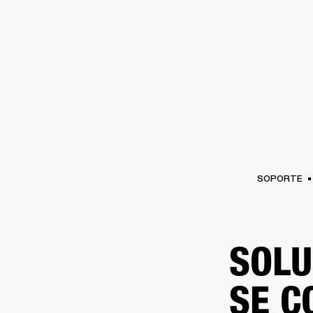
AMPLIFICADORES
ALTAVOCES
Omitir
al
chat
SOPORTE
SOLU
SE C