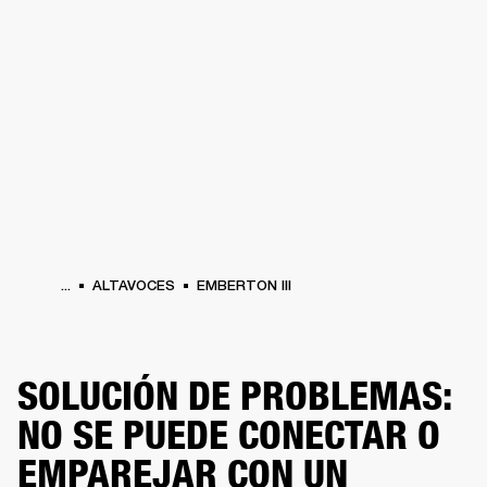
SOLUCIONES EMPRESARIALES
MEMB
DORES
ALTAVOCES
AURICULARES
BATERÍAS
ROPA
BACKSTAGE
MARSHAL
...
ALTAVOCES
EMBERTON III
SOLUCIÓN DE PROBLEMAS:
NO SE PUEDE CONECTAR O
EMPAREJAR CON UN