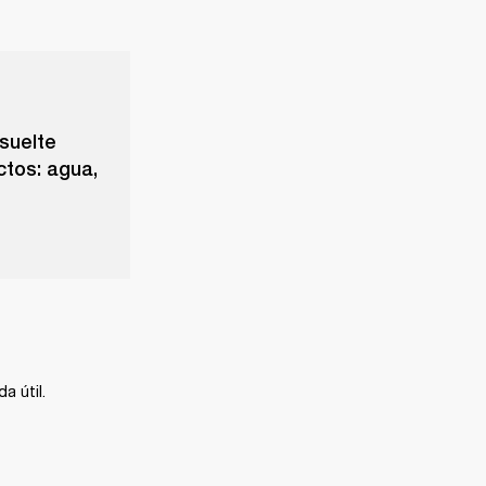
suelte
ctos: agua,
a útil.