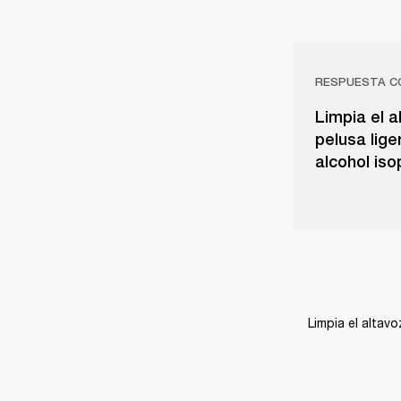
RESPUESTA C
Limpia el 
pelusa lig
alcohol iso
Limpia el altav