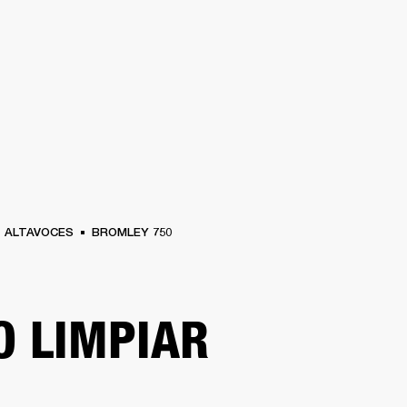
SOLUCIONES EMPRESARIALES
MEMBRESÍA
ENCUENTRA UN 
AURICULARES
BATERÍAS
ROPA
BACKSTAGE
MARSHALL RECORDS
SOPO
ALTAVOCES
BROMLEY 750
 LIMPIAR