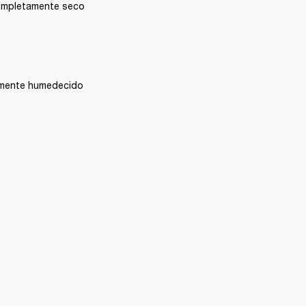
ompletamente seco 
amente humedecido 