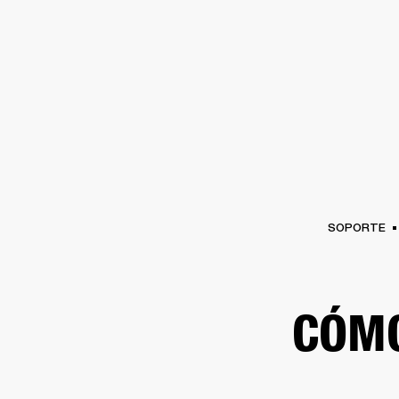
AMPLIFICADORES
ALTAVOCES
Omitir
al
chat
SOPORTE
CÓMO