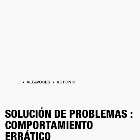
SOLUCIONES EMPRESARIALES
MEMB
DORES
ALTAVOCES
AURICULARES
BATERÍAS
ROPA
BACKSTAGE
MARSHAL
...
ALTAVOCES
ACTON III
SOLUCIÓN DE PROBLEMAS :
COMPORTAMIENTO
ERRÁTICO