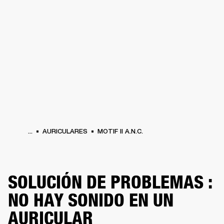
SOLUCIONES EMPRESARIALES
MEMB
DORES
ALTAVOCES
AURICULARES
BATERÍAS
ROPA
BACKSTAGE
MARSHAL
...
AURICULARES
MOTIF II A.N.C.
SOLUCIÓN DE PROBLEMAS :
NO HAY SONIDO EN UN
AURICULAR