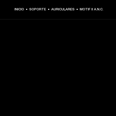
INICIO
SOPORTE
AURICULARES
MOTIF II A.N.C.
TU PASE A PRIMERA FILA
Regístrate y consigue:
10 % de descuento en tu primera compra en 
marshall.com. Consulta las exclusiones 
aquí
.
Alertas sobre lanzamientos de productos, ofertas 
personalizadas y eventos 