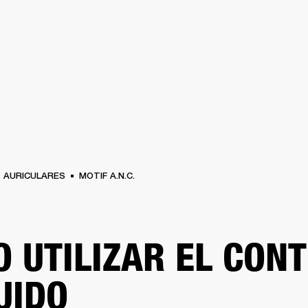
SOLUCIONES EMPRESARIALES
MEMBRESÍA
ENCUENTRA UN 
AURICULARES
BATERÍAS
ROPA
BACKSTAGE
MARSHALL RECORDS
SOPO
AURICULARES
MOTIF A.N.C.
 UTILIZAR EL CON
UIDO