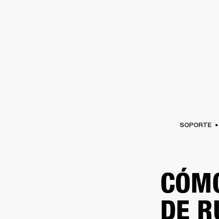
AMPLIFICADORES
ALTAVOCES
Omitir
al
chat
SOPORTE
CÓMO
DE R