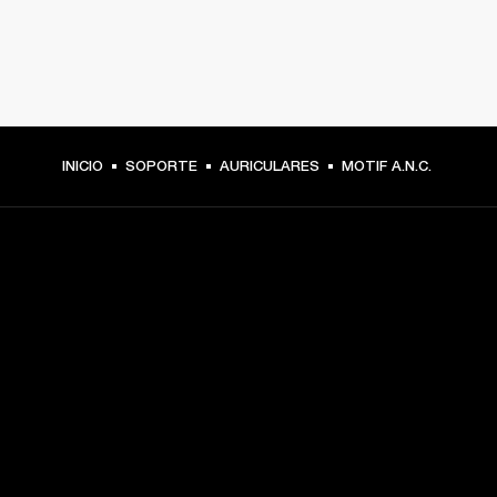
INICIO
SOPORTE
AURICULARES
MOTIF A.N.C.
TU PASE A PRIMERA FILA