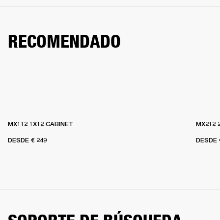
RECOMENDADO
MX112 1X12 CABINET
MX212 
DESDE
€ 249
DESDE