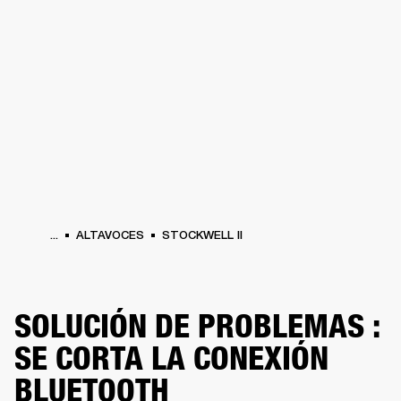
SOLUCIONES EMPRESARIALES
MEMB
DORES
ALTAVOCES
AURICULARES
BATERÍAS
ROPA
BACKSTAGE
MARSHAL
...
ALTAVOCES
STOCKWELL II
SOLUCIÓN DE PROBLEMAS :
SE CORTA LA CONEXIÓN
BLUETOOTH