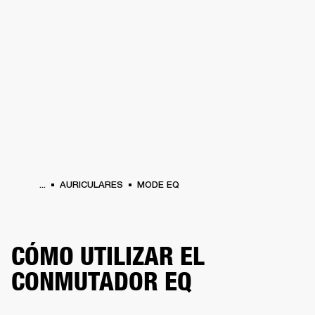
SOLUCIONES EMPRESARIALES
MEMB
DORES
ALTAVOCES
AURICULARES
BATERÍAS
ROPA
BACKSTAGE
MARSHAL
...
AURICULARES
MODE EQ
CÓMO UTILIZAR EL
CONMUTADOR EQ