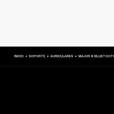
INICIO
SOPORTE
AURICULARES
MAJOR III BLUETOOT
TU PASE A PRIMERA FILA
Regístrate y consigue: