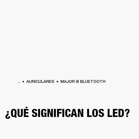
SOLUCIONES EMPRESARIALES
MEMB
DORES
ALTAVOCES
AURICULARES
BATERÍAS
ROPA
BACKSTAGE
MARSHAL
...
AURICULARES
MAJOR III BLUETOOTH
¿QUÉ SIGNIFICAN LOS LED?