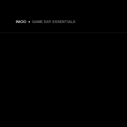
INICIO
GAME DAY ESSENTIALS
TU PASE A PRIMERA FILA
Regístrate y consigue:
10 % de descuento en tu primera compra en 
marshall.com. Consulta las exclusiones 
aquí
.
Alertas sobre lanzamientos de productos, ofertas 
personalizadas y eventos 