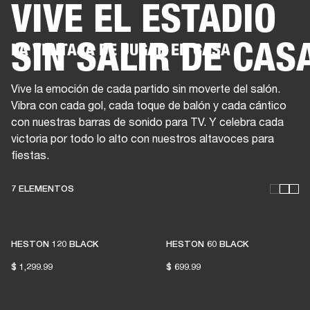
VIVE EL ESTADIO
SOLUCIONES EMPRESARIALES
MEMB
SIN SALIR DE CAS
LA VENTAJA DE JUGAR EN CASA
DORES
ALTAVOCES
AURICULARES
BATERÍAS
ROPA
BACKSTAGE
MARSHAL
Vive la emoción de cada partido sin moverte del salón.
Vibra con cada gol, cada toque de balón y cada cántico
con nuestras barras de sonido para TV. Y celebra cada
victoria por todo lo alto con nuestros altavoces para
fiestas.
7 ELEMENTOS
HESTON 120 BLACK
HESTON 60 BLACK
$ 1,299.99
$ 699.99