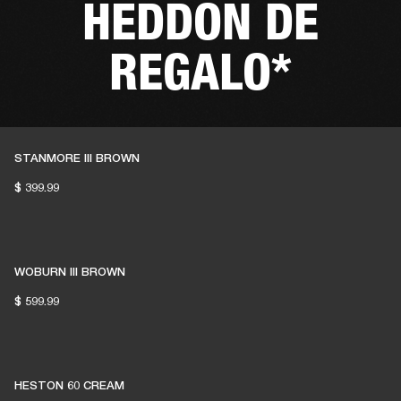
HEDDON DE
REGALO*
Elige dos altavoces en cualquier color de
STANMORE III BROWN
nuestra gama doméstica, añade Heddon a tu
$ 399.99
cesta y el descuento se aplicará
automáticamente. *La oferta solo es válida para
Acton IV, Stanmore IV, Acton III, Stanmore III y
Woburn III.
WOBURN III BROWN
$ 599.99
HESTON 60 CREAM