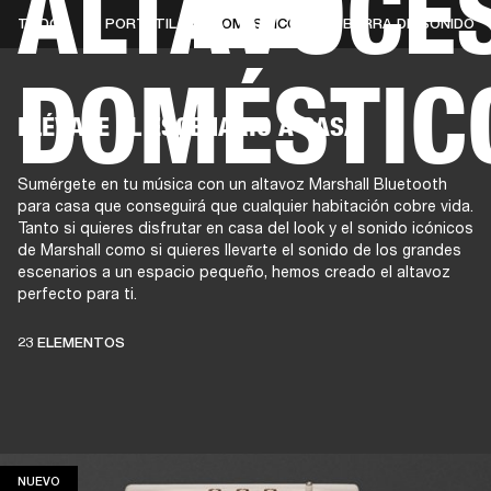
ALTAVOCE
TODOS
PORTÁTIL
DOMÉSTICOS
BARRA DE SONIDO
DOMÉSTIC
AMPLIFICADORES
ALTAVOCES
Omitir
LLÉVATE EL ESCENARIO A CASA
al
chat
Sumérgete en tu música con un altavoz Marshall Bluetooth
para casa que conseguirá que cualquier habitación cobre vida.
Tanto si quieres disfrutar en casa del look y el sonido icónicos
de Marshall como si quieres llevarte el sonido de los grandes
escenarios a un espacio pequeño, hemos creado el altavoz
perfecto para ti.
23 ELEMENTOS
ESTOS
NUEVO
NUEVO