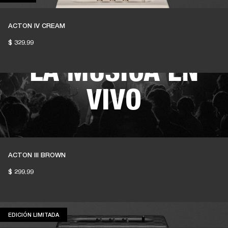
ALTAVOCES
ACTON IV CREAM
MANTIENEN VIVA
$ 329.99
LA MÚSICA EN
VIVO
El 1% de las compras de los miembros se
destina a apoyar a salas de música
ACTON III BROWN
independientes
$ 299.99
EDICIÓN LIMITADA
EDICIÓN LIMITADA
ÚNETE A AMPLIFY