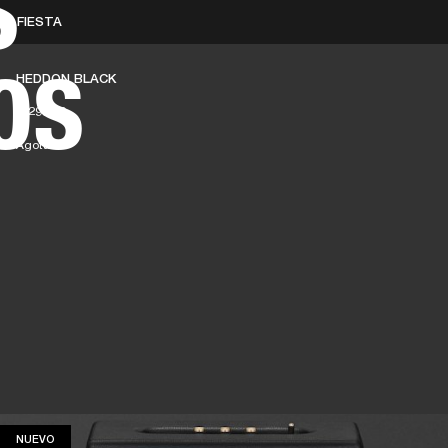
S
FIESTA
SOLUCIONES EMPRESARIALES
MEMBRESÍA
ENCUENTRA UN 
OS
HEDDON BLACK
AURICULARES
BATERÍAS
ROPA
BACKSTAGE
MARSHALL RECORDS
SOPO
$ 299.99
Agotado
NUEVO
NUEVO