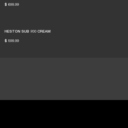
$ 699.99
HESTON SUB 200 CREAM
$ 599.99