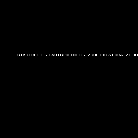
€ 9.99 -
STARTSEITE
LAUTSPRECHER
ZUBEHÖR & ERSATZTEIL