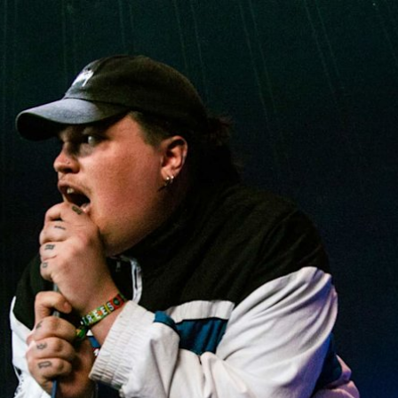
FÜR UNTERNEHMEN
MITGLIEDS
R
KOPFHÖRER
SCHLAGZEUG
KLEIDUNG
BACKSTAGE
MARSHALL RECORD