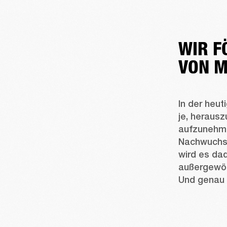
WIR F
VON 
In der heut
je, herausz
aufzunehmen
Nachwuchskü
wird es dad
außergewöh
Und genau h