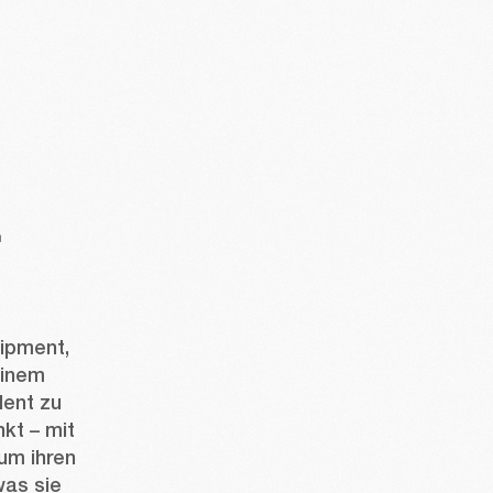
.
ipment, 
inem 
ent zu 
kt – mit 
um ihren 
as sie 