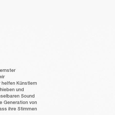
rnster 
ir 
helfen Künstlern 
hieben und 
hselbaren Sound 
te Generation von 
ass ihre Stimmen 