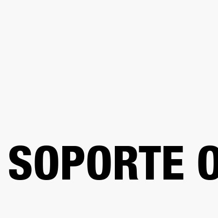
AMPLIFICADORES
ALTAVOCES
Omitir
al
chat
SOPORTE O