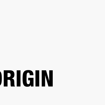
SOLUCIONES EMPRESARIALES
MEMBRESÍA
ENC
AURICULARES
BATERÍAS
BACKSTAGE
MARSHALL RECORDS
HENDRIX
SO
RIGIN