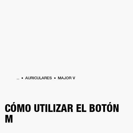
SOLUCIONES EMPRESARIALES
MEMB
TAVOCES
AURICULARES
BATERÍAS
BACKSTAGE
MARSHALL RECORDS
HEN
...
AURICULARES
MAJOR V
CÓMO UTILIZAR EL BOTÓN
M