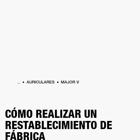
SOLUCIONES EMPRESARIALES
MEMB
TAVOCES
AURICULARES
BATERÍAS
BACKSTAGE
MARSHALL RECORDS
HEN
...
AURICULARES
MAJOR V
CÓMO REALIZAR UN
RESTABLECIMIENTO DE
FÁBRICA