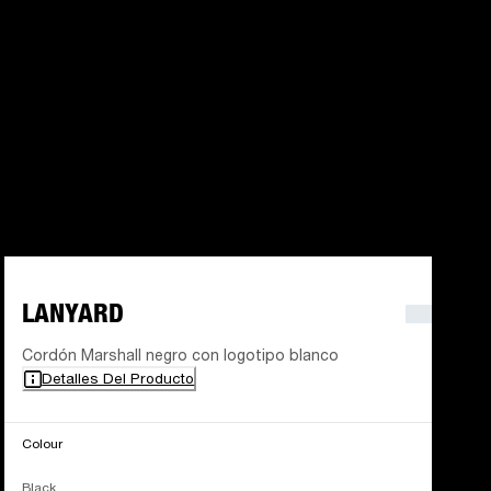
LANYARD
Cordón Marshall negro con logotipo blanco
Detalles Del Producto
Colour
Black