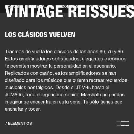
VINTAGE REISSUE
TODOS
CABEZALES
COMBOS
PANTALLAS
ACÚST
SOLUCIONES EMPRESARIALES
MEMB
TAVOCES
AURICULARES
BATERÍAS
BACKSTAGE
MARSHALL RECORDS
HEN
LOS CLÁSICOS VUELVEN
Traemos de vuelta los clásicos de los años 60, 70 y 80.
Estos amplificadores sofisticados, elegantes e icónicos
te permiten mostrar tu personalidad en el escenario.
Replicados con cariño, estos amplificadores se han
diseñado para los músicos que quieren recrear recuerdos
musicales nostálgicos. Desde el JTM45 hasta el
JCM800, todo el legendario sonido Marshall que puedas
imaginar se encuentra en esta serie. Tú sólo tienes que
enchufar y tocar.
7 ELEMENTOS