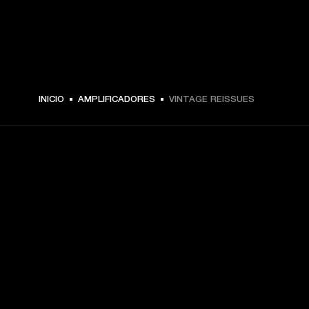
INICIO
AMPLIFICADORES
VINTAGE REISSUES
TU PASE A PRIMERA FILA
Regístrate y consigue:
10 % de descuento en tu primera compra en 
marshall.com. Consulta las exclusiones 
aquí
.