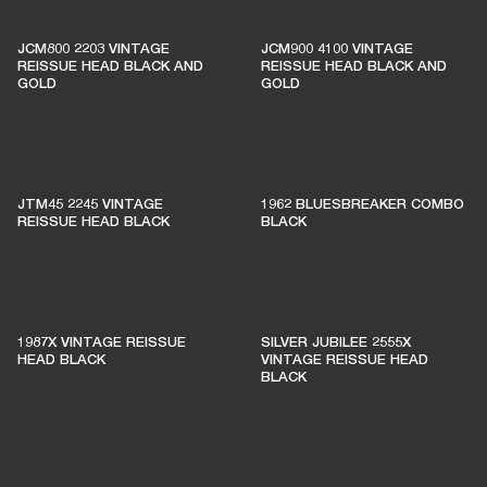
ESTOS AMPLIFICADORES
MANTIENEN VIVA LA
JCM800 2203 VINTAGE
JCM900 4100 VINTAGE
REISSUE HEAD BLACK AND
REISSUE HEAD BLACK AND
MÚSICA EN VIVO
GOLD
GOLD
El 1% de las compras de los miembros se
destina a apoyar a salas de música
JTM45 2245 VINTAGE
1962 BLUESBREAKER COMBO
independientes
REISSUE HEAD BLACK
BLACK
ÚNETE A AMPLIFY
1987X VINTAGE REISSUE
SILVER JUBILEE 2555X
HEAD BLACK
VINTAGE REISSUE HEAD
BLACK