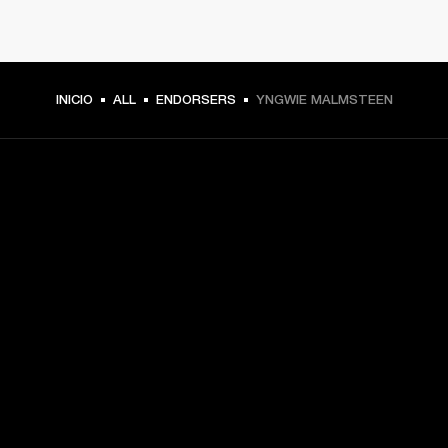
INICIO
ALL
ENDORSERS
YNGWIE MALMSTEEN
TU PASE A PRIMERA FILA
Regístrate y consigue:
10 % de descuento en tu primera compra en 
marshall.com. Consulta las exclusiones 
aquí
.
Alertas sobre lanzamientos de productos, ofertas 