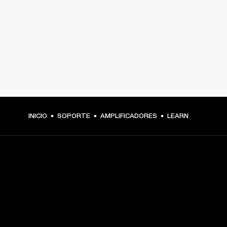
INICIO
SOPORTE
AMPLIFICADORES
LEARN
TU PASE A PRIMERA FILA
Regístrate y consigue: