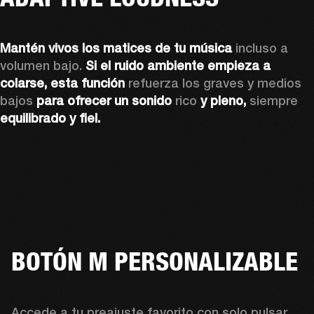
Mantén vivos los matices de tu música
 incluso a 
volumen bajo. 
Si el ruido ambiente empieza a 
colarse, esta función
 refuerza los graves y medios 
bajos 
para ofrecer un sonido
 rico 
y pleno, 
siempre 
equilibrado y fiel.
BOTÓN M PERSONALIZABLE
Accede a tu preajuste favorito con solo pulsar 