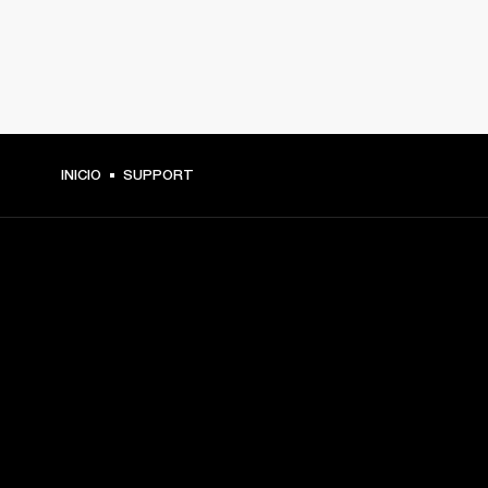
INICIO
SUPPORT
TU PASE A PRIMERA FILA
Regístrate y consigue:
10 % de descuento en tu primera compra en 
marshall.com. Consulta las exclusiones 
aquí
.