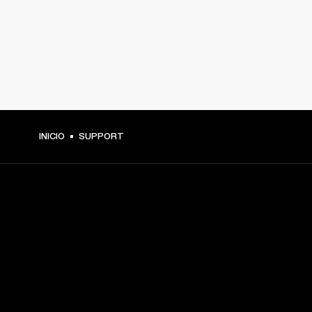
INICIO
SUPPORT
TU PASE A PRIMERA FILA
Regístrate y consigue:
10 % de descuento en tu primera compra en 