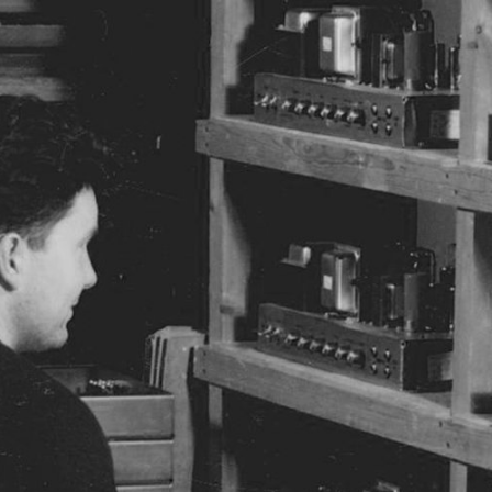
SOLUCIONES EMPRESARIALES
MEMBRESÍA
ENCUENTRA UN 
AURICULARES
BATERÍAS
ROPA
BACKSTAGE
MARSHALL RECORDS
SOPO