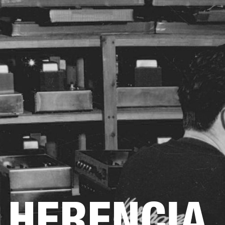
AMPLIFICADORES
ALTAVOCES
Omitir
al
chat
HERENCIA