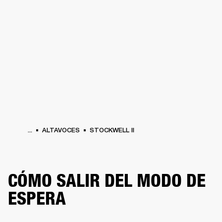
SOLUCIONES EMPRESARIALES
MEMB
TAVOCES
AURICULARES
BATERÍAS
BACKSTAGE
MARSHALL RECORDS
HEN
...
ALTAVOCES
STOCKWELL II
CÓMO SALIR DEL MODO DE
ESPERA