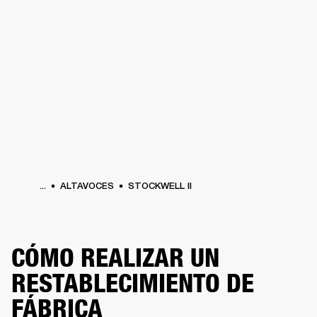
SOLUCIONES EMPRESARIALES
MEMB
TAVOCES
AURICULARES
BATERÍAS
BACKSTAGE
MARSHALL RECORDS
HEN
...
ALTAVOCES
STOCKWELL II
CÓMO REALIZAR UN
RESTABLECIMIENTO DE
FÁBRICA