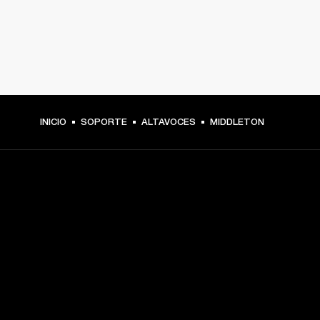
INICIO
SOPORTE
ALTAVOCES
MIDDLETON
TU PASE A PRIMERA FILA
Regístrate y consigue:
10 % de descuento en tu primera compra en 
marshall.com. Consulta las exclusiones 
aquí
.