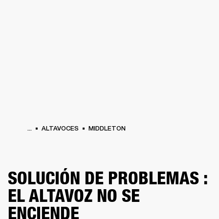
SOLUCIONES EMPRESARIALES
MEMB
TAVOCES
AURICULARES
BATERÍAS
BACKSTAGE
MARSHALL RECORDS
HEN
...
ALTAVOCES
MIDDLETON
SOLUCIÓN DE PROBLEMAS :
EL ALTAVOZ NO SE
ENCIENDE