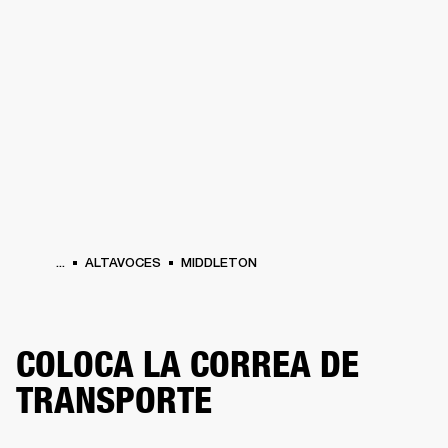
SOLUCIONES EMPRESARIALES
MEMB
TAVOCES
AURICULARES
BATERÍAS
BACKSTAGE
MARSHALL RECORDS
HEN
...
ALTAVOCES
MIDDLETON
COLOCA LA CORREA DE
TRANSPORTE