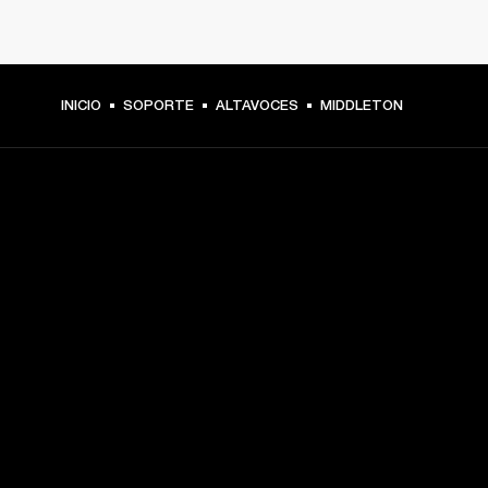
INICIO
SOPORTE
ALTAVOCES
MIDDLETON
TU PASE A PRIMERA FILA
Regístrate y consigue:
10 % de descuento en tu primera compra en 
marshall.com. Consulta las exclusiones 
aquí
.
Alertas sobre lanzamientos de productos, ofertas 
personalizadas y eventos 