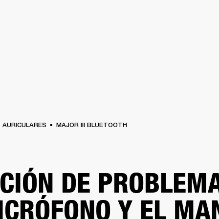
SOLUCIONES EMPRESARIALES
MEMBRESÍA
ENC
AURICULARES
BATERÍAS
BACKSTAGE
MARSHALL RECORDS
HENDRIX
SO
AURICULARES
MAJOR III BLUETOOTH
CIÓN DE PROBLEMA
ICRÓFONO Y EL MA