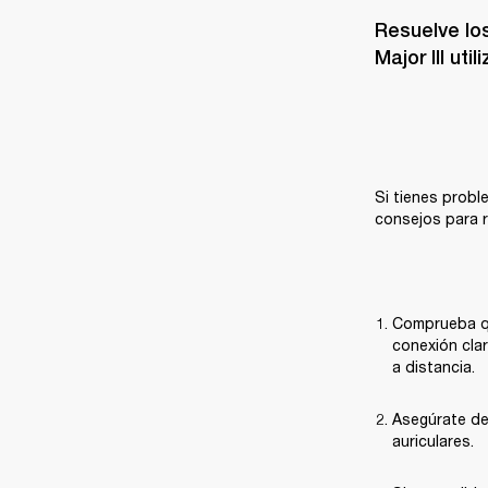
Resuelve lo
Major III ut
Si tienes probl
consejos para r
Comprueba qu
conexión clar
a distancia.
Asegúrate de 
auriculares.