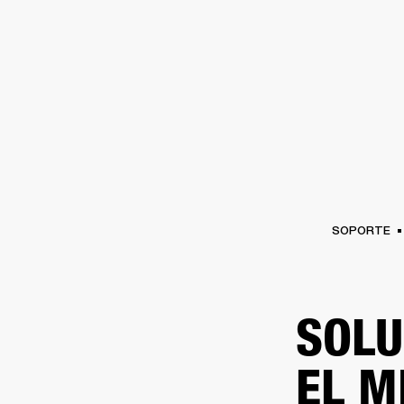
AMPLIFICADORES
ALTAVOCES
Omitir
al
chat
SOPORTE
SOLU
EL M