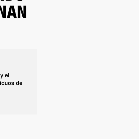
ONAN
y el
siduos de