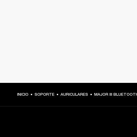
INICIO
SOPORTE
AURICULARES
MAJOR III BLUETOOT
TU PASE A PRIMERA FILA