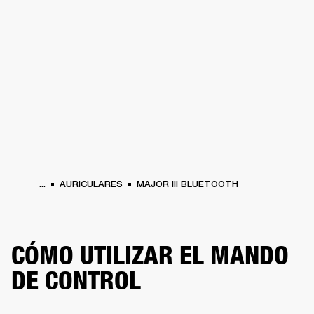
SOLUCIONES EMPRESARIALES
MEMB
TAVOCES
AURICULARES
BATERÍAS
BACKSTAGE
MARSHALL RECORDS
HEN
...
AURICULARES
MAJOR III BLUETOOTH
CÓMO UTILIZAR EL MANDO
DE CONTROL